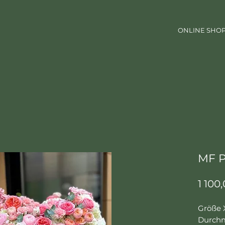
ONLINE SHO
MF P
1 100
Größe 
Durchm