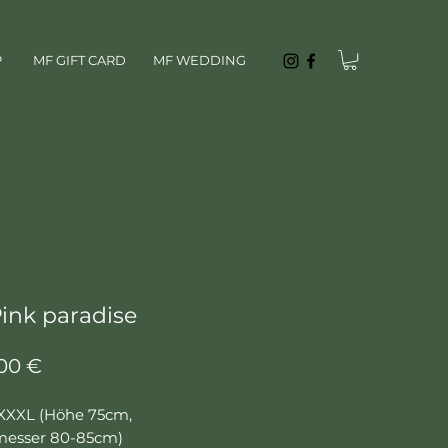
P
MF GIFT CARD
MF WEDDING
ink paradise
Цена
,00 €
XXXL (Höhe 75cm,
esser 80-85cm)