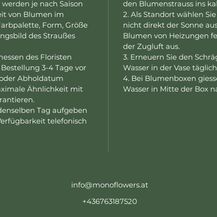
werden je nach Saison
den Blumenstrauss ins ka
eit von Blumen im
2. Als Standort wählen Si
arbpalette, Form, Größe
nicht direkt der Sonne aus
ngsbild des Straußes
Blumen von Heizungen fer
der Zugluft aus.
ssen des Floristen
3. Erneuern Sie den Schrä
Bestellung 3-4 Tage vor
Wasser in der Vase täglich
- oder Abholdatum
4. Bei Blumenboxen giesse
ximale Ähnlichkeit mit
Wasser in Mitte der Box n
rantieren.
 denselben Tag aufgeben
erfügbarkeit telefonisch
info@monoflowers.at
+436763187520