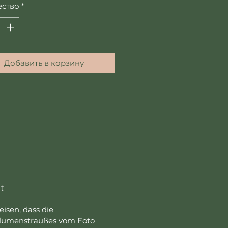
ество
*
Добавить в корзину
t
isen, dass die
lumenstraußes vom Foto