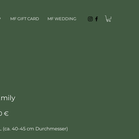
P
MF GIFT CARD
MF WEDDING
mily
Цена
0 €
L (ca. 40-45 cm Durchmesser)