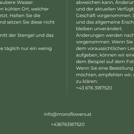
 saubere Wasser.
abweichen kann. Änderun
en kühlen Ort, welcher
und der aktuellen Verfüg
tzt. Halten Sie die
Geschäft vorgenommen. D
d setzen Sie diese nicht
und das allgemeine Ersch
bleiben unverändert.
nitt der Stengel und das
Änderungen werden nach 
vorgenommen. Wenn Sie Ih
e täglich nur ein wenig
dem voraussichtlichen Li
aufgeben, können wir ein
dem Beispiel auf dem Fot
Wenn Sie eine Bestellung
möchten, empfehlen wir, d
zu klären:
+43 676 3187520
info@monoflowers.at
+436763187520